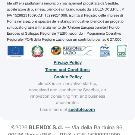
blendX è la piattaforma innovation management progettata da Seedble,
acceleratore di business. blendX è un brand ideato dalla BLENDX S.R.L. , P.
IVA 15299231009, C.F. 15299231009, iscritta al Registro delle Imprese di
Roma nella sezione speciale delle startup innovative. blendX è un progetto
sviluppato grazie al finanziamento dell'Unione Europea tramite il Fondo
Europeo di Sviluppo Regionale (FESR), secondo il Programma Operativo
Regionale (POR) della Regione Lazio, con un contributo pari ad € 27.000
Privacy Policy
Terms and Conditions
Cookie Policy
blendX is an innovative startup,
conceived and launched by Seedble, an
innovation consulting firm and business
accelerator.
Learn more at
seedble.com
©
2026
BLENDX S.r.l.
—
Via della Balduina 96,