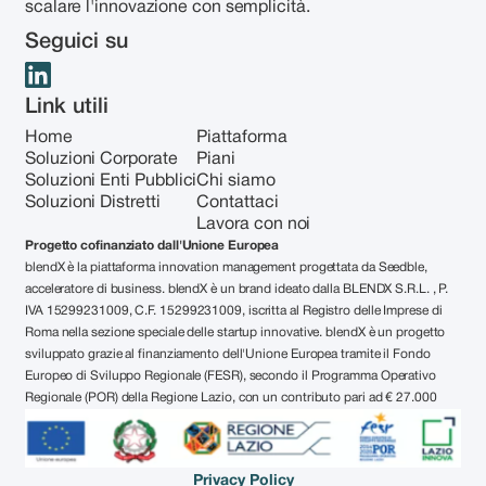
scalare l'innovazione con semplicità.
Seguici su
Link utili
Home
Piattaforma
Soluzioni Corporate
Piani
Soluzioni Enti Pubblici
Chi siamo
Soluzioni Distretti
Contattaci
Lavora con noi
Progetto cofinanziato dall'Unione Europea
blendX è la piattaforma innovation management progettata da Seedble,
acceleratore di business. blendX è un brand ideato dalla BLENDX S.R.L. , P.
IVA 15299231009, C.F. 15299231009, iscritta al Registro delle Imprese di
Roma nella sezione speciale delle startup innovative. blendX è un progetto
sviluppato grazie al finanziamento dell'Unione Europea tramite il Fondo
Europeo di Sviluppo Regionale (FESR), secondo il Programma Operativo
Regionale (POR) della Regione Lazio, con un contributo pari ad € 27.000
Privacy Policy